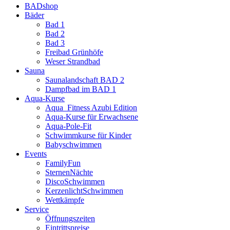
BADshop
Bäder
Bad 1
Bad 2
Bad 3
Freibad Grünhöfe
Weser Strandbad
Sauna
Saunalandschaft BAD 2
Dampfbad im BAD 1
Aqua-Kurse
Aqua_Fitness Azubi Edition
Aqua-Kurse für Erwachsene
Aqua-Pole-Fit
Schwimmkurse für Kinder
Babyschwimmen
Events
FamilyFun
SternenNächte
DiscoSchwimmen
KerzenlichtSchwimmen
Wettkämpfe
Service
Öffnungszeiten
Eintrittspreise