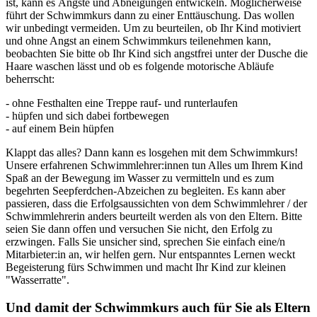
ist, kann es Ängste und Abneigungen entwickeln. Möglicherweise
führt der Schwimmkurs dann zu einer Enttäuschung. Das wollen
wir unbedingt vermeiden. Um zu beurteilen, ob Ihr Kind motiviert
und ohne Angst an einem Schwimmkurs teilenehmen kann,
beobachten Sie bitte ob Ihr Kind sich angstfrei unter der Dusche die
Haare waschen lässt und ob es folgende motorische Abläufe
beherrscht:
- ohne Festhalten eine Treppe rauf- und runterlaufen
- hüpfen und sich dabei fortbewegen
- auf einem Bein hüpfen
Klappt das alles? Dann kann es losgehen mit dem Schwimmkurs!
Unsere erfahrenen Schwimmlehrer:innen tun Alles um Ihrem Kind
Spaß an der Bewegung im Wasser zu vermitteln und es zum
begehrten Seepferdchen-Abzeichen zu begleiten. Es kann aber
passieren, dass die Erfolgsaussichten von dem Schwimmlehrer / der
Schwimmlehrerin anders beurteilt werden als von den Eltern. Bitte
seien Sie dann offen und versuchen Sie nicht, den Erfolg zu
erzwingen. Falls Sie unsicher sind, sprechen Sie einfach eine/n
Mitarbieter:in an, wir helfen gern. Nur entspanntes Lernen weckt
Begeisterung fürs Schwimmen und macht Ihr Kind zur kleinen
"Wasserratte".
Und damit der Schwimmkurs auch für Sie als Eltern