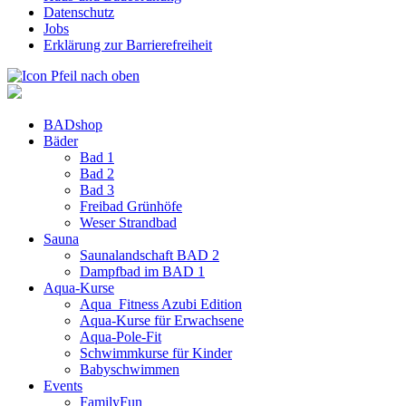
Datenschutz
Jobs
Erklärung zur Barrierefreiheit
BADshop
Bäder
Bad 1
Bad 2
Bad 3
Freibad Grünhöfe
Weser Strandbad
Sauna
Saunalandschaft BAD 2
Dampfbad im BAD 1
Aqua-Kurse
Aqua_Fitness Azubi Edition
Aqua-Kurse für Erwachsene
Aqua-Pole-Fit
Schwimmkurse für Kinder
Babyschwimmen
Events
FamilyFun