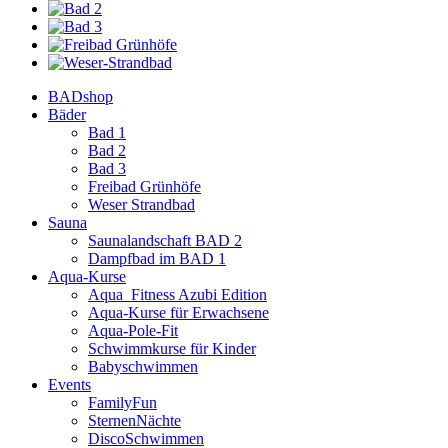
BADshop
Bäder
Bad 1
Bad 2
Bad 3
Freibad Grünhöfe
Weser Strandbad
Sauna
Saunalandschaft BAD 2
Dampfbad im BAD 1
Aqua-Kurse
Aqua_Fitness Azubi Edition
Aqua-Kurse für Erwachsene
Aqua-Pole-Fit
Schwimmkurse für Kinder
Babyschwimmen
Events
FamilyFun
SternenNächte
DiscoSchwimmen