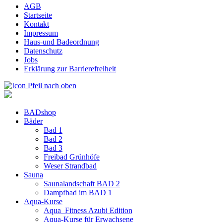
AGB
Startseite
Kontakt
Impressum
Haus-und Badeordnung
Datenschutz
Jobs
Erklärung zur Barrierefreiheit
BADshop
Bäder
Bad 1
Bad 2
Bad 3
Freibad Grünhöfe
Weser Strandbad
Sauna
Saunalandschaft BAD 2
Dampfbad im BAD 1
Aqua-Kurse
Aqua_Fitness Azubi Edition
Aqua-Kurse für Erwachsene