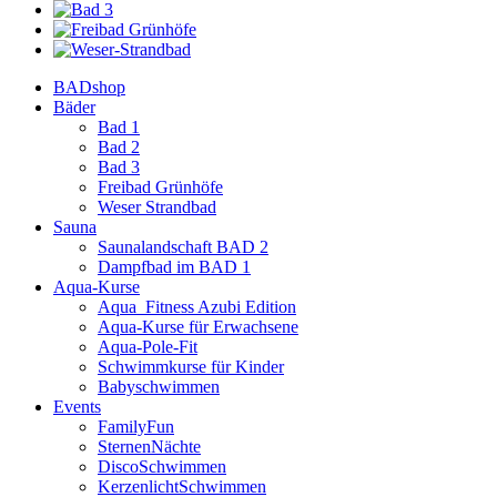
BADshop
Bäder
Bad 1
Bad 2
Bad 3
Freibad Grünhöfe
Weser Strandbad
Sauna
Saunalandschaft BAD 2
Dampfbad im BAD 1
Aqua-Kurse
Aqua_Fitness Azubi Edition
Aqua-Kurse für Erwachsene
Aqua-Pole-Fit
Schwimmkurse für Kinder
Babyschwimmen
Events
FamilyFun
SternenNächte
DiscoSchwimmen
KerzenlichtSchwimmen