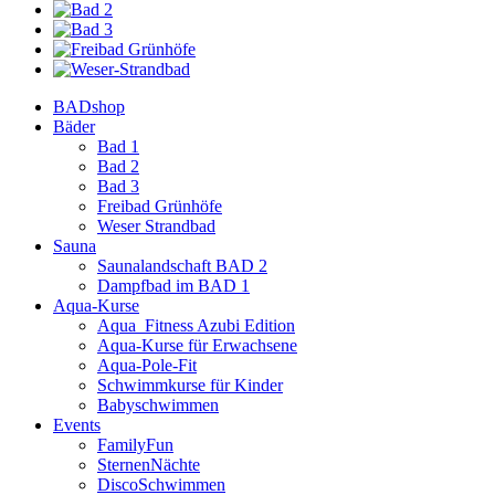
BADshop
Bäder
Bad 1
Bad 2
Bad 3
Freibad Grünhöfe
Weser Strandbad
Sauna
Saunalandschaft BAD 2
Dampfbad im BAD 1
Aqua-Kurse
Aqua_Fitness Azubi Edition
Aqua-Kurse für Erwachsene
Aqua-Pole-Fit
Schwimmkurse für Kinder
Babyschwimmen
Events
FamilyFun
SternenNächte
DiscoSchwimmen