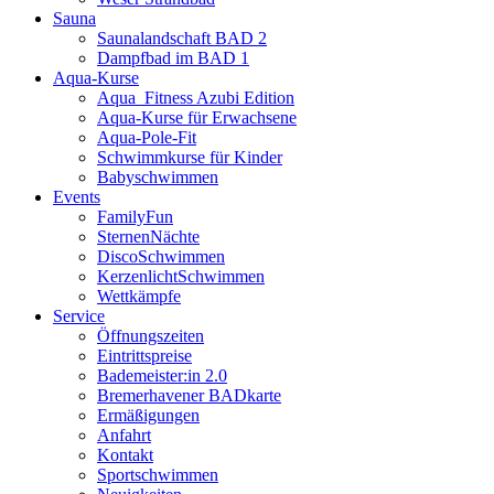
Sauna
Saunalandschaft BAD 2
Dampfbad im BAD 1
Aqua-Kurse
Aqua_Fitness Azubi Edition
Aqua-Kurse für Erwachsene
Aqua-Pole-Fit
Schwimmkurse für Kinder
Babyschwimmen
Events
FamilyFun
SternenNächte
DiscoSchwimmen
KerzenlichtSchwimmen
Wettkämpfe
Service
Öffnungszeiten
Eintrittspreise
Bademeister:in 2.0
Bremerhavener BADkarte
Ermäßigungen
Anfahrt
Kontakt
Sportschwimmen